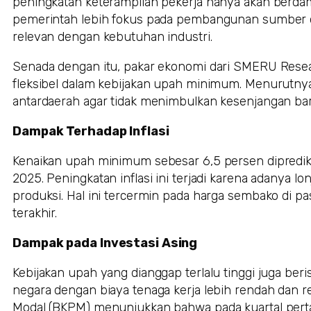
peningkatan keterampilan pekerja hanya akan berda
pemerintah lebih fokus pada pembangunan sumber d
relevan dengan kebutuhan industri.
Senada dengan itu, pakar ekonomi dari SMERU Resear
fleksibel dalam kebijakan upah minimum. Menurutny
antardaerah agar tidak menimbulkan kesenjangan bar
Dampak Terhadap Inflasi
Kenaikan upah minimum sebesar 6,5 persen diprediks
2025. Peningkatan inflasi ini terjadi karena adanya l
produksi. Hal ini tercermin pada harga sembako di p
terakhir.
Dampak pada Investasi Asing
Kebijakan upah yang dianggap terlalu tinggi juga ber
negara dengan biaya tenaga kerja lebih rendah dan re
Modal (BKPM) menunjukkan bahwa pada kuartal pertam