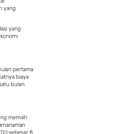
ar
n yang
lasi yang
ekonomi
wulan pertama
katnya biaya
satu bulan
rung memilih
i Penanaman
DI) sebesar 8