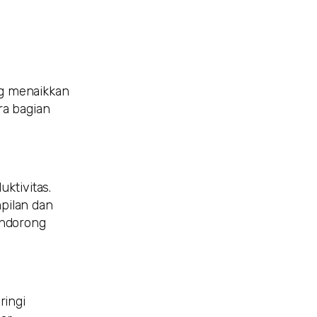
ng menaikkan
ra bagian
ktivitas.
pilan dan
endorong
ringi