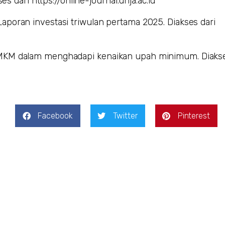
es dari https://online-journal.unja.ac.id
poran investasi triwulan pertama 2025. Diakses dari
UMKM dalam menghadapi kenaikan upah minimum. Diakse
Facebook
Twitter
Pinterest