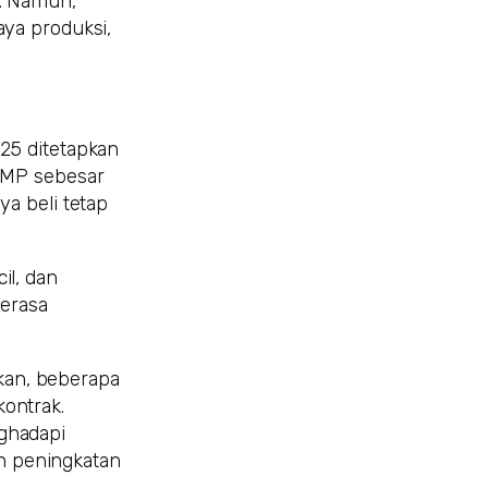
a. Namun,
aya produksi,
025 ditetapkan
 UMP sebesar
ya beli tetap
il, dan
erasa
kan, beberapa
ontrak.
nghadapi
n peningkatan