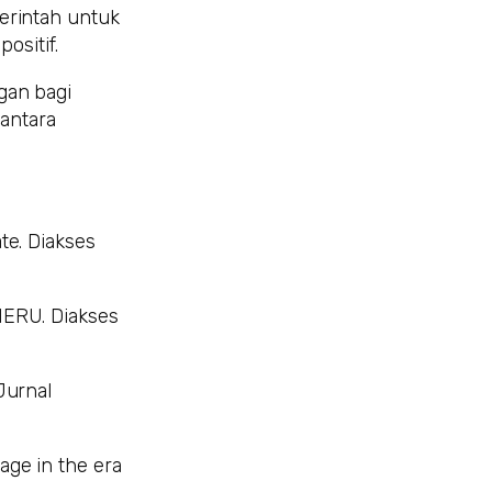
erintah untuk
sitif.
gan bagi
 antara
te. Diakses
MERU. Diakses
Jurnal
ge in the era