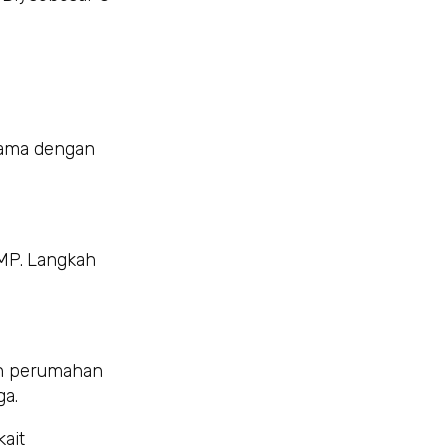
 sama dengan
UMP. Langkah
an perumahan
ga.
ait