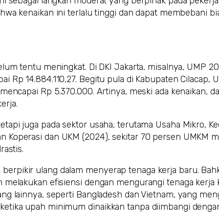
ini sebagai langkah moderat yang berpihak pada pekerj
hwa kenaikan ini terlalu tinggi dan dapat membebani bi
elum tentu meningkat. Di DKI Jakarta, misalnya, UMP 2
i Rp 14.884.110,27. Begitu pula di Kabupaten Cilacap,
mencapai Rp 5.370.000. Artinya, meski ada kenaikan, da
erja.
tapi juga pada sektor usaha, terutama Usaha Mikro, Kec
an Koperasi dan UKM (2024), sekitar 70 persen UMKM m
astis.
erpikir ulang dalam menyerap tenaga kerja baru. Bah
h melakukan efisiensi dengan mengurangi tenaga kerja k
ang lainnya, seperti Bangladesh dan Vietnam, yang me
ketika upah minimum dinaikkan tanpa diimbangi denga