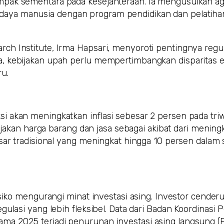
mpak sementara pada kesejahteraan. Ia mengusulkan ag
aya manusia dengan program pendidikan dan pelatiha
ch Institute, Irma Hapsari, menyoroti pentingnya regu
a, kebijakan upah perlu mempertimbangkan disparitas 
u.
i akan meningkatkan inflasi sebesar 2 persen pada tri
onjakan harga barang dan jasa sebagai akibat dari mening
asar tradisional yang meningkat hingga 10 persen dalam 
isiko mengurangi minat investasi asing. Investor cende
gulasi yang lebih fleksibel. Data dari Badan Koordinas
a 2025 terjadi penurunan investasi asing langsung (F