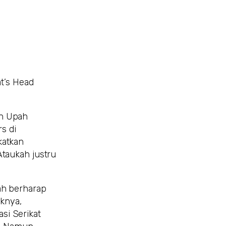
at’s Head
an Upah
s di
katkan
Ataukah justru
ah berharap
iknya,
si Serikat