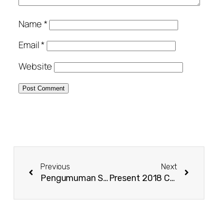
Name
*
Email
*
Website
Previous
Next
Pengumuman Seleksi Tahap I Olimpiade Temilreg dan Temilnas
Present 2018 Call for Paper