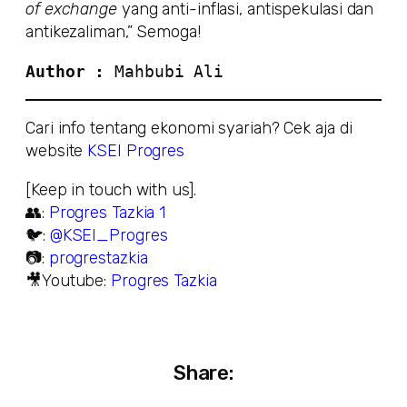
of exchange
yang anti-inflasi, antispekulasi dan
antikezaliman,” Semoga!
Author : 
Mahbubi Ali
Cari info tentang ekonomi syariah? Cek aja di
website
KSEI Progres
[Keep in touch with us].
👥:
Progres Tazkia 1
🐦:
@KSEI_Progres
📷:
progrestazkia
🎥Youtube:
Progres Tazkia
Share: