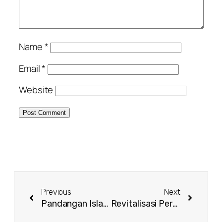
Name
*
Email
*
Website
Previous
Next
Pandangan Islam tentang CSR
Revitalisasi Peran Pesantren dalam Pengembangan Perekonomian Umat di Tengah Pandemi Covid-19