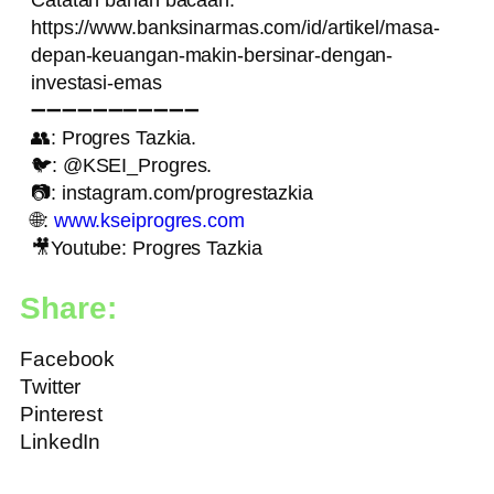
https://www.banksinarmas.com/id/artikel/masa-
depan-keuangan-makin-bersinar-dengan-
investasi-emas
➖➖➖➖➖➖➖➖➖➖➖
👥: Progres Tazkia.
🐦: @KSEI_Progres.
📷: instagram.com/progrestazkia
🌐:
www.kseiprogres.com
🎥Youtube: Progres Tazkia
Share:
Facebook
Twitter
Pinterest
LinkedIn