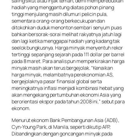
saling sikut atau injak teman, demi memperebutkan
hadiah yang menggantung diatas pohon pinang
tinggi menjulang masih dilumuri pelicin pula,
sementara orang-orang berkecukupan dan
ditokohkan duduk menonton sembari senyum puas
bahkan bersorak-sorai melihat rakyatnya jatuh lagi
dan lagi ketika menggapai hadiah yang kadang tak
seelok bungkusnya. Harga minyak menyentuh rekor
tertinggi sepanjang sejarah pada 111 dollar per barrel
pada 8 maret. Para analis pun memperkirakan harga
minyak masih akan terus bergejolak. “Kenaikan
harga minyak, melambatnya perekonomian AS,
bergejolaknya pasar finansial global serta
meningkatnya inflasi menjadi kombinasi hebat yang
akan mengekang pertumbuhan ekonomi Asia yang
berorientasi ekspor pada tahun 2008 ini,” sebut para
ekonom.
Menurut ekonom Bank Pembangunan Asia (ADB),
Cyn-Young Park, di Manila, seperti dikutip AFP,
Dibandingkan dengan goncangan minyak pada