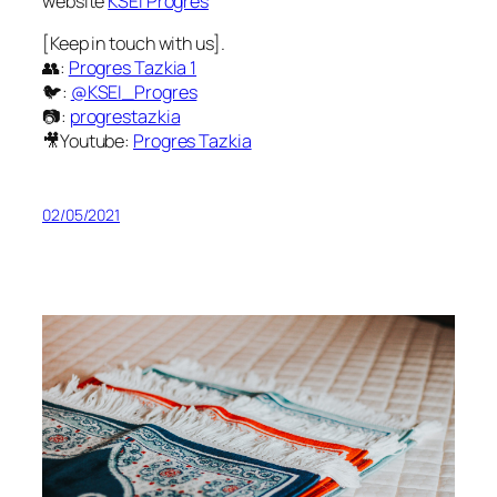
website
KSEI Progres
[Keep in touch with us].
👥:
Progres Tazkia 1
🐦:
@KSEI_Progres
📷:
progrestazkia
🎥Youtube:
Progres Tazkia
02/05/2021