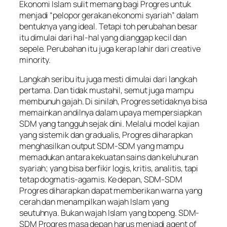
Ekonomi Islam sulit memang bagi Progres untuk
menjadi “pelopor gerakan ekonomi syariah” dalam
bentuknya yang ideal. Tetapi toh perubahan besar
itu dimulai dari hal-hal yang dianggap kecil dan
sepele. Perubahan itu juga kerap lahir dari creative
minority.
Langkah seribu itu juga mesti dimulai dari langkah
pertama. Dan tidak mustahil, semut juga mampu
membunuh gajah. Di sinilah, Progres setidaknya bisa
memainkan andilnya dalam upaya mempersiapkan
SDM yang tangguh sejak dini. Melalui model kajian
yang sistemik dan gradualis, Progres diharapkan
menghasilkan output SDM-SDM yang mampu
memadukan antara kekuatan sains dan keluhuran
syariah; yang bisa berfikir logis, kritis, analitis, tapi
tetap dogmatis-agamis. Ke depan, SDM-SDM
Progres diharapkan dapat memberikan warna yang
cerah dan menampilkan wajah Islam yang
seutuhnya. Bukan wajah Islam yang bopeng. SDM-
SDM Progres masa depan harus menjadi agent of