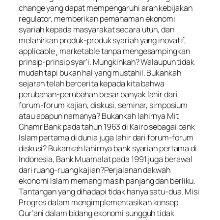
change yang dapat mempengaruhi arah kebijakan
regulator, memberikan pemahaman ekonomi
syariah kepada masyarakat secara utuh, dan
melahirkan produk-produk syariah yang inovatif,
applicable¸ marketable tanpa mengesampingkan
prinsip-prinsip syar’i. Mungkinkah? Walaupun tidak
mudah tapi bukan hal yang mustahil. Bukankah
sejarah telah bercerita kepada kita bahwa
perubahan-perubahan besar banyak lahir dari
forum-forum kajian, diskusi, seminar, simposium
atau apapun namanya? Bukankah lahirnya Mit
Ghamr Bank pada tahun 1963 di Kairo sebagai bank
Islam pertama di dunia juga lahir dari forum-forum
diskusi? Bukankah lahirnya bank syariah pertama di
Indonesia, Bank Muamalat pada 1991 juga berawal
dari ruang-ruang kajian?Perjalanan dakwah
ekonomi Islam memang masih panjang dan berliku.
Tantangan yang dihadapi tidak hanya satu-dua. Misi
Progres dalam mengimplementasikan konsep
Qur’ani dalam bidang ekonomi sungguh tidak