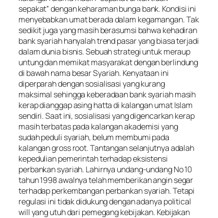
sepakat” dengan keharaman bunga bank. Kondisi ini
menyebabkan umat berada dalam kegamangan. Tak
sedikit juga yang masih berasumsi bahwa kehadiran
bank syariah hanyalah trend pasar yang biasa terjadi
dalam dunia bisnis. Sebuah strategi untuk meraup
untung dan memikat masyarakat dengan berlindung
di bawah nama besar Syariah. Kenyataan ini
diperparah dengan sosialisasi yang kurang
maksimal sehingga keberadaan bank syariah masih
kerap dianggap asing hatta di kalangan umat Islam
sendiri. Saat ini, sosialisasi yang digencarkan kerap
masih terbatas pada kalangan akademisi yang
sudah peduli syariah, belum membumi pada
kalangan gross root. Tantangan selanjutnya adalah
kepedulian pemerintah terhadap eksistensi
perbankan syariah. Lahirnya undang-undang No 10
tahun 1998 awalnya telah memberikan angin segar
terhadap perkembangan perbankan syariah. Tetapi
regulasi ini tidak didukung dengan adanya political
will yang utuh dari pemegang kebijakan. Kebijakan