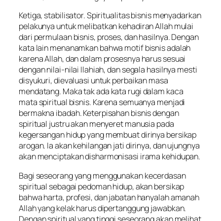
Ketiga, stabilisator. Spiritualitas bisnis menyadarkan
pelakunya untuk melibatkan kehadiran Allah mulai
dari permulaan bisnis, proses, dan hasilnya. Dengan
kata lain menanamkan bahwa motif bisnis adalah
karena Allah, dan dalam prosesnya harus sesuai
dengan nilai-nilai Ilahiah, dan segala hasilnya mesti
disyukuri, dievaluasi untuk perbaikan masa
mendatang. Maka tak ada kata rugi dalam kaca
mata spiritual bisnis. Karena semuanya menjadi
bermakna ibadah. Keterpisahan bisnis dengan
spiritual justru akan menyeret manusia pada
kegersangan hidup yang membuat dirinya bersikap
arogan. Ia akan kehilangan jati dirinya, dan ujungnya
akan menciptakan disharmonisasi irama kehidupan.
Bagi seseorang yang menggunakan kecerdasan
spiritual sebagai pedoman hidup, akan bersikap
bahwa harta, profesi, dan jabatan hanyalah amanah
Allah yang kelak harus dipertanggung jawabkan.
Dengan spiritual yang tinggi seseorang akan melihat