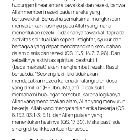
hubungan linear antara tawakkal dan rezeki, bahwa
Allah memberi rezeki pada mereka yang
bertawakkal. Berusaha semaksimal mungkin dan
menyerahkan hasilnya pada Allah yang maha
menentukan rezeki. Tidak hanya tawakkal, tapi ada
aktivitas spiritual lain seperti istighfar, syukur dan
bertaqwa yang dapat mendatangkan kemudahan
dalam bisnis dan rezeki (QS. 11:3; 14:7; 7:96). Dan
sebaliknya aktivitas spiritual destruktif
(baca:maksiat) akan menghambat rezeki, Rasul
bersabda, “Seorang laki-laki tidak akan
mendapatkan rezeki karena dihalangi oleh dosa
yang dimiliki” (HR. Ibnu Majah). Tidak sulit
memahami hubungan tersebut, karena logikanya,
Allah yang menciptakan alam, Allah yang menyuruh
bekerja, Allah yang mengarahkan etika bekerja (QS.
6:152; 83:1-3; 5:1), dan Allah pulalah yang
menentukan hasilnya (QS. 17:30). Maka pasti ada
sinergi di balik ketentuan tersebut.