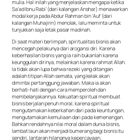
mulia. Hal inilah yang menjelaskan mengapa ketika
Sa’ad Ibnu Rabi’ (dari kalangan Anshar) menawarkan
modal kerja pada Abdur Rahman bin ‘Auf (dari
kalangan Muhajirin) menolak, lalu meminta untuk
tunjukkan saja letak pasar madinah.
Di saat materi berlimpah, spiritualitas bisnis akan
mencegah pelakunya dari arogansi diri. Karena
keberhasilan bisnis yang ia raih bukanlah karena
keunggulan dirinya, melainkan karena rahmat Allah.
Ia tidak akan lupa bahwa rezeki yang ditangan
adalah titipan Allah semata, yang kelak akan
dimintai pertanggung jawaban. Maka ia akan
berhati-hati dengan cara memperoleh dan
membelanjakannya. Kekuatan spiritual membuat
bisnis berjalan penuh moral, karena spiritual
mengutamakan keberkahan dari pada keuntungan,
mengutamakan kemuliaan dari pada kemenangan.
Bahkan rendahnya nilai moral dalam dunia bisnis,
lambat laun akan menjadi bumerang bagi bisnis itu
sendiri, lantaran hilangnya kepercayaan.