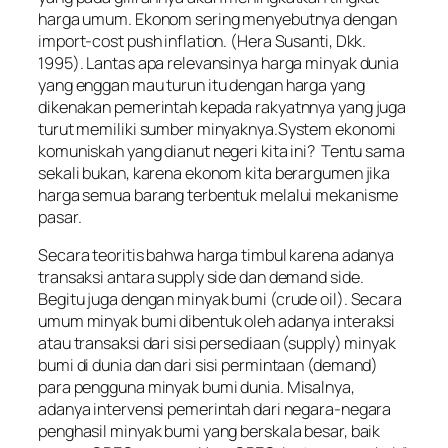
harga umum. Ekonom sering menyebutnya dengan
import-cost push inflation. (Hera Susanti, Dkk.
1995). Lantas apa relevansinya harga minyak dunia
yang enggan mau turun itu dengan harga yang
dikenakan pemerintah kepada rakyatnnya yang juga
turut memiliki sumber minyaknya.System ekonomi
komuniskah yang dianut negeri kita ini? Tentu sama
sekali bukan, karena ekonom kita berargumen jika
harga semua barang terbentuk melalui mekanisme
pasar.
Secara teoritis bahwa harga timbul karena adanya
transaksi antara supply side dan demand side.
Begitu juga dengan minyak bumi (crude oil). Secara
umum minyak bumi dibentuk oleh adanya interaksi
atau transaksi dari sisi persediaan (supply) minyak
bumi di dunia dan dari sisi permintaan (demand)
para pengguna minyak bumi dunia. Misalnya,
adanya intervensi pemerintah dari negara-negara
penghasil minyak bumi yang berskala besar, baik