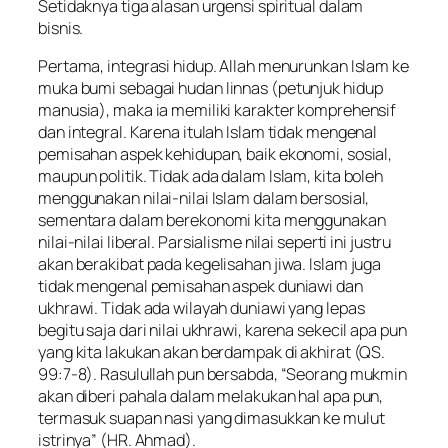
Setidaknya tiga alasan urgensi spiritual dalam
bisnis.
Pertama, integrasi hidup. Allah menurunkan Islam ke
muka bumi sebagai
hudan linnas
(petunjuk hidup
manusia), maka ia memiliki karakter komprehensif
dan integral. Karena itulah Islam tidak mengenal
pemisahan aspek kehidupan, baik ekonomi, sosial,
maupun politik. Tidak ada dalam Islam, kita boleh
menggunakan nilai-nilai Islam dalam bersosial,
sementara dalam berekonomi kita menggunakan
nilai-nilai liberal. Parsialisme nilai seperti ini justru
akan berakibat pada kegelisahan jiwa. Islam juga
tidak mengenal pemisahan aspek duniawi dan
ukhrawi. Tidak ada wilayah duniawi yang lepas
begitu saja dari nilai ukhrawi, karena sekecil apa pun
yang kita lakukan akan berdampak di akhirat (QS.
99:7-8). Rasulullah pun bersabda, “Seorang mukmin
akan diberi pahala dalam melakukan hal apa pun,
termasuk suapan nasi yang dimasukkan ke mulut
istrinya” (HR. Ahmad).