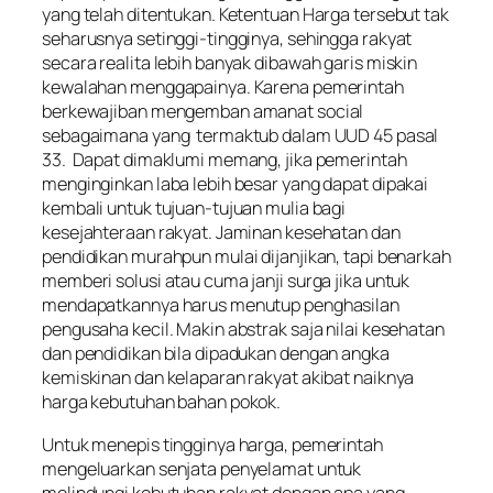
yang telah ditentukan. Ketentuan Harga tersebut tak
seharusnya setinggi-tingginya, sehingga rakyat
secara realita lebih banyak dibawah garis miskin
kewalahan menggapainya. Karena pemerintah
berkewajiban mengemban amanat social
sebagaimana yang termaktub dalam UUD 45 pasal
33. Dapat dimaklumi memang, jika pemerintah
menginginkan laba lebih besar yang dapat dipakai
kembali untuk tujuan-tujuan mulia bagi
kesejahteraan rakyat. Jaminan kesehatan dan
pendidikan murahpun mulai dijanjikan, tapi benarkah
memberi solusi atau cuma janji surga jika untuk
mendapatkannya harus menutup penghasilan
pengusaha kecil. Makin abstrak saja nilai kesehatan
dan pendidikan bila dipadukan dengan angka
kemiskinan dan kelaparan rakyat akibat naiknya
harga kebutuhan bahan pokok.
Untuk menepis tingginya harga, pemerintah
mengeluarkan senjata penyelamat untuk
melindungi kebutuhan rakyat dengan apa yang