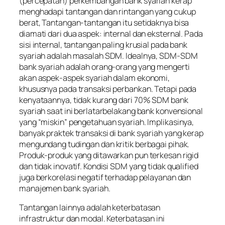
(percepatan) perkembangan bank syariah kerap
menghadapi tantangan dan rintangan yang cukup
berat, Tantangan-tantangan itu setidaknya bisa
diamati dari dua aspek: internal dan eksternal. Pada
sisi internal, tantangan paling krusial pada bank
syariah adalah masalah SDM. Idealnya, SDM-SDM
bank syariah adalah orang-orang yang mengerti
akan aspek-aspek syariah dalam ekonomi,
khususnya pada transaksi perbankan. Tetapi pada
kenyataannya, tidak kurang dari 70% SDM bank
syariah saat ini berlatarbelakang bank konvensional
yang “miskin” pengetahuan syariah. Implikasinya,
banyak praktek transaksi di bank syariah yang kerap
mengundang tudingan dan kritik berbagai pihak.
Produk-produk yang ditawarkan pun terkesan rigid
dan tidak inovatif. Kondisi SDM yang tidak qualified
juga berkorelasi negatif terhadap pelayanan dan
manajemen bank syariah.
Tantangan lainnya adalah keterbatasan
infrastruktur dan modal. Keterbatasan ini