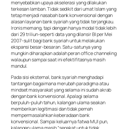
menyebabkan upaya akselerasi yang dilakukan
terkesan lamban. Tidak sedikit dari umat Islam yang
tetap menjadi nasabah bank konvensional dengan
alasan layanan bank syariah yang tidak terjangkau.
Ironis memang, tapi dengan hanya modal tidak lebih
dari 29 triliun-seperti data yang dilansir BI per Mei
2007-sulit bagi bank syariah untuk melakukan
ekspansi besar-besaran. Satu-satunya yang
mungkin diharapkan adalah peran office channeling
walaupun sampai saat ini efektifitasnya masih
mandul.
Pada sisi eksternal, bank syariah menghadapi
tantangan bagaimana merubah paradigma atau
mindset masyarakat yang selama ini sudah akrab
dengan bank konvensional. Apalagi selama
berpuluh-puluh tahun, kalangan ulama seakan
memberikan legitimasi dan tidak pernah
mempermasalahkan keberadaan bank
konvensional. Sampai keluarnya fatwa MUI pun,
kalangan ulama masih “sepakat untuk tidak