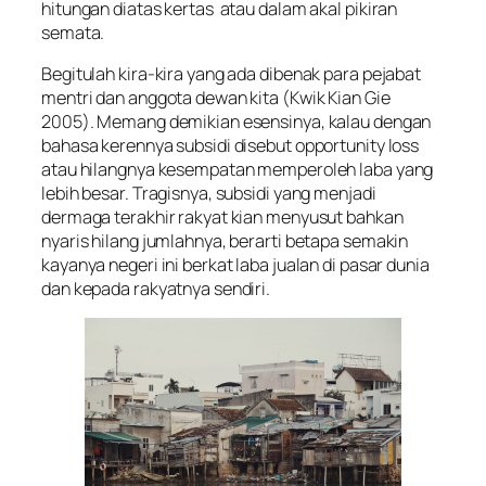
hitungan diatas kertas atau dalam akal pikiran
semata.
Begitulah kira-kira yang ada dibenak para pejabat
mentri dan anggota dewan kita (Kwik Kian Gie
2005). Memang demikian esensinya, kalau dengan
bahasa kerennya subsidi disebut opportunity loss
atau hilangnya kesempatan memperoleh laba yang
lebih besar. Tragisnya, subsidi yang menjadi
dermaga terakhir rakyat kian menyusut bahkan
nyaris hilang jumlahnya, berarti betapa semakin
kayanya negeri ini berkat laba jualan di pasar dunia
dan kepada rakyatnya sendiri.