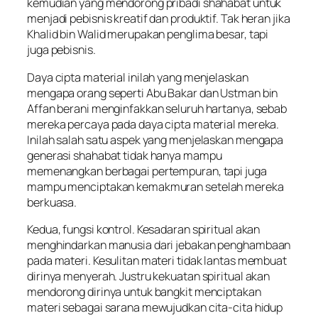
kemudian yang mendorong pribadi shahabat untuk
menjadi pebisnis kreatif dan produktif. Tak heran jika
Khalid bin Walid merupakan penglima besar, tapi
juga pebisnis.
Daya cipta material inilah yang menjelaskan
mengapa orang seperti Abu Bakar dan Ustman bin
Affan berani menginfakkan seluruh hartanya, sebab
mereka percaya pada daya cipta material mereka.
Inilah salah satu aspek yang menjelaskan mengapa
generasi shahabat tidak hanya mampu
memenangkan berbagai pertempuran, tapi juga
mampu menciptakan kemakmuran setelah mereka
berkuasa.
Kedua, fungsi kontrol. Kesadaran spiritual akan
menghindarkan manusia dari jebakan penghambaan
pada materi. Kesulitan materi tidak lantas membuat
dirinya menyerah. Justru kekuatan spiritual akan
mendorong dirinya untuk bangkit menciptakan
materi sebagai sarana mewujudkan cita-cita hidup