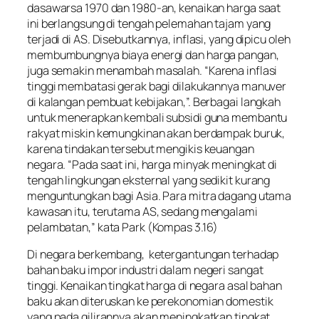
dasawarsa 1970 dan 1980-an, kenaikan harga saat
ini berlangsung di tengah pelemahan tajam yang
terjadi di AS. Disebutkannya, inflasi, yang dipicu oleh
membumbungnya biaya energi dan harga pangan,
juga semakin menambah masalah. “Karena inflasi
tinggi membatasi gerak bagi dilakukannya manuver
di kalangan pembuat kebijakan,”. Berbagai langkah
untuk menerapkan kembali subsidi guna membantu
rakyat miskin kemungkinan akan berdampak buruk,
karena tindakan tersebut mengikis keuangan
negara. “Pada saat ini, harga minyak meningkat di
tengah lingkungan eksternal yang sedikit kurang
menguntungkan bagi Asia. Para mitra dagang utama
kawasan itu, terutama AS, sedang mengalami
pelambatan,” kata Park (Kompas 3.16)
Di negara berkembang, ketergantungan terhadap
bahan baku impor industri dalam negeri sangat
tinggi. Kenaikan tingkat harga di negara asal bahan
baku akan diteruskan ke perekonomian domestik
yang pada gilirannya akan meningkatkan tingkat