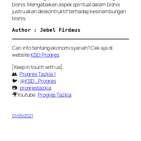
bisnis. Mengabaikan aspek spiritual dalam bisnis
justru akan deskontruktif terhadap kesinambungan
bisnis.
Author : Jebel Firdaus
Cari info tentang ekonomi syariah? Cek aja di
website
KSEI Progres
[Keep in touch with us].
👥:
Progres Tazkia 1
🐦:
@KSEI_Progres
📷:
progrestazkia
🎥Youtube:
Progres Tazkia
01/05/2021