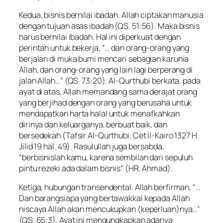
Kedua, bisnis bernilai ibadah. Allah ciptakan manusia
dengan tujuan asas ibadah (QS. 51:56). Maka bisnis
harus bernilai ibadah. Hal ini diperkuat dengan
perintah untuk bekerja, “… dan orang-orang yang
berjalan di muka bumi mencari sebagian karunia
Allah, dan orang-orang yang lain lagi berperang di
jalan Allah…” (QS. 73:20). Al-Qurthubi berkata, pada
ayat di atas, Allah memandang sama derajat orang
yang berjihad dengan orang yang berusaha untuk
mendapatkan harta halal untuk menafkahkan
dirinya dan keluarganya, berbuat baik, dan
bersedekah (Tafsir Al-Qurthubi. Cet II-Kairo 1327 H.
Jilid 19 hal. 49). Rasulullah juga bersabda,
“berbisnislah kamu, karena sembilan dari sepuluh
pintu rezeki ada dalam bisnis” (HR. Ahmad).
Ketiga, hubungan transendental. Allah berfirman, “…
Dan barangsiapa yang bertawakkal kepada Allah
niscaya Allah akan mencukupkan (keperluan)nya…”
(QS. 65:3). Ayat ini mengungkapkan adanya