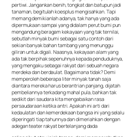
pertiwi. Jangankan benih, tongkat dan batupun jadi
tanaman, begitulah koesplus mengisahkan. Tapi
memang demikianlah adanya, tak hanya yang ada
dipermukaan sampai yang didalam perut bumi pun
mengandung beragam kekayaan yang tak ternilai,
sebutlah minyak bumi sebagai satu contoh dari
sekian banyak bahan tambang yang menunggu
giliran untuk digali. Naasnya, kekayaan alam yang
ada tak berpihak sepenuhnya kepada penduduknya,
yang mengaku sebagai rakyat dari sebuah negara
merdeka dan berdaulat. Bagaimana tidak? Demi
memperoleh beberapa liter minyak tanah saja
diantara mereka harus berantrian panjang, dijatah
pembeliannya terkadang mahal pula, bahkan tak
sedikit dari saudara kita mengabaikan rasa
persaudaraan ketika antri. Apakah ini arti dari
kedaulatan dan kemerdekaan bangsa ini yang selalu
diperingati tiap tahunnya dan dimeriahkan dengan
adegan teater rakyat bertelanjang dada