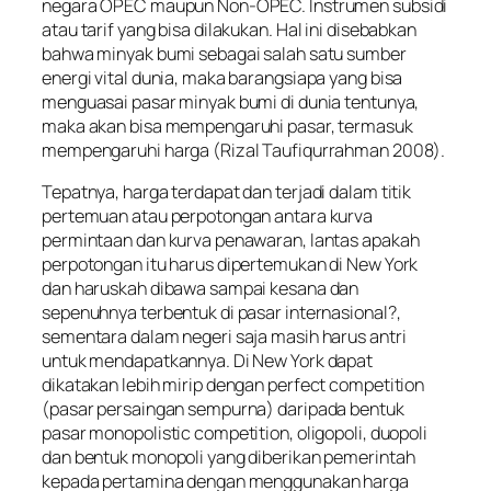
negara OPEC maupun Non-OPEC. Instrumen subsidi
atau tarif yang bisa dilakukan. Hal ini disebabkan
bahwa minyak bumi sebagai salah satu sumber
energi vital dunia, maka barangsiapa yang bisa
menguasai pasar minyak bumi di dunia tentunya,
maka akan bisa mempengaruhi pasar, termasuk
mempengaruhi harga (Rizal Taufiqurrahman 2008).
Tepatnya, harga terdapat dan terjadi dalam titik
pertemuan atau perpotongan antara kurva
permintaan dan kurva penawaran, lantas apakah
perpotongan itu harus dipertemukan di New York
dan haruskah dibawa sampai kesana dan
sepenuhnya terbentuk di pasar internasional?,
sementara dalam negeri saja masih harus antri
untuk mendapatkannya. Di New York dapat
dikatakan lebih mirip dengan perfect competition
(pasar persaingan sempurna) daripada bentuk
pasar monopolistic competition, oligopoli, duopoli
dan bentuk monopoli yang diberikan pemerintah
kepada pertamina dengan menggunakan harga